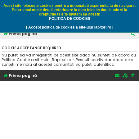
Rapitori.ro - Pescuit sportiv
Acest site foloseşte cookies pentru a imbunatati experienta ta de navigare.
Pentru mai multe detalii referitoare la cum folosim datele tale si la
drepturile tale te invitam sa citesti:
POLITICA DE COOKIES
FAQ
Înregistrare
Autentificare
.
[ Accept politica de cookies a site-ului rapitori.ro ]
C
Prima pagină
ă
COOKIE ACCEPTANCE REQUIRED
u
Nu puteti sa va inregistrati pe acest site daca nu sunteti de acord cu
t
Politica Cookie a site-ului Rapitori.ro - Pescuit sportiv dar daca deja
sunteti membru al acestei comunitati va puteti autentifica.
a
r
Prima pagină
e