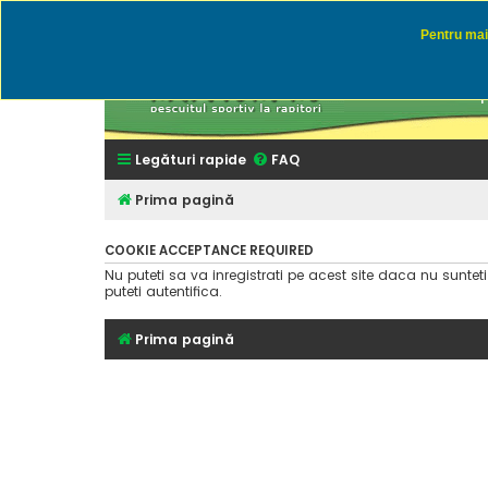
Pentru mai 
Rapitor
Discutii des
Legături rapide
FAQ
Prima pagină
COOKIE ACCEPTANCE REQUIRED
Nu puteti sa va inregistrati pe acest site daca nu suntet
puteti autentifica.
Prima pagină