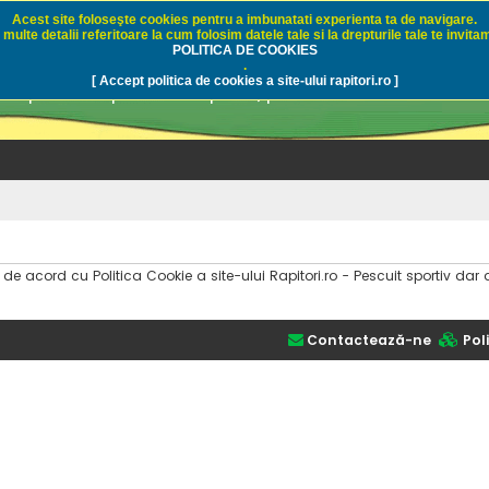
Acest site foloseşte cookies pentru a imbunatati experienta ta de navigare.
multe detalii referitoare la cum folosim datele tale si la drepturile tale te invitam
i.ro - Pescuit sportiv
POLITICA DE COOKIES
.
[ Accept politica de cookies a site-ului rapitori.ro ]
pre pescuit sportiv la rapitori, pescuitul cu naluci sa
i de acord cu Politica Cookie a site-ului Rapitori.ro - Pescuit sportiv 
Contactează-ne
Poli