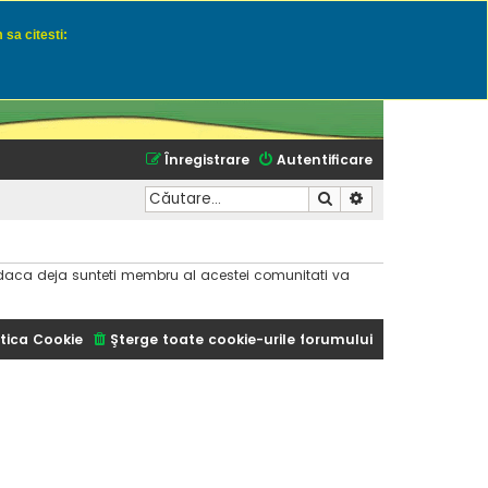
 sa citesti:
u momeli naturale
Înregistrare
Autentificare
Căutare
Căutare avansată
dar daca deja sunteti membru al acestei comunitati va
tica Cookie
Şterge toate cookie-urile forumului