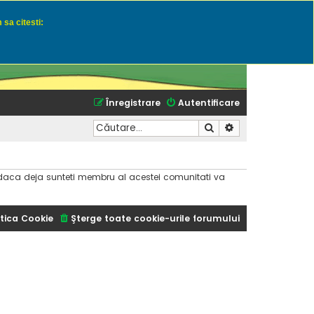
 sa citesti:
u momeli naturale
Înregistrare
Autentificare
Căutare
Căutare avansată
dar daca deja sunteti membru al acestei comunitati va
tica Cookie
Şterge toate cookie-urile forumului