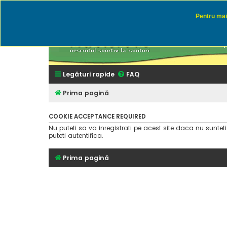
Pentru mai 
Rapitor
Discutii des
Legături rapide
FAQ
Prima pagină
COOKIE ACCEPTANCE REQUIRED
Nu puteti sa va inregistrati pe acest site daca nu suntet
puteti autentifica.
Prima pagină