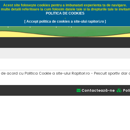
Acest site foloseşte cookies pentru a imbunatati experienta ta de navigare.
multe detalii referitoare la cum folosim datele tale si la drepturile tale te invitam
i.ro - Pescuit sportiv
POLITICA DE COOKIES
.
[ Accept politica de cookies a site-ului rapitori.ro ]
pre pescuit sportiv la rapitori, pescuitul cu naluci sa
i de acord cu Politica Cookie a site-ului Rapitori.ro - Pescuit sportiv 
Contactează-ne
Poli