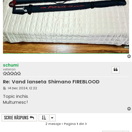
schumi
veteran
Re: Vand lanseta Shimano FIREBLOOD
M
14 Dec 2024, 12:22
e
s
Topic inchis.
a
Multumesc!
j
Scrie răspuns
2 mesaje • Pagina
1
din
1