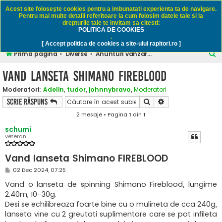
Rapitori.ro - Pescuit sportiv
Acest site foloseşte cookies pentru a imbunatati experienta ta de navigare.
Pentru mai multe detalii referitoare la cum folosim datele tale si la
drepturile tale te invitam sa citesti:
POLITICA DE COOKIES
FAQ
Înregistrare
Autentificare
.
[ Accept politica de cookies a site-ului rapitori.ro ]
C
Prima pagină
Diverse
Anunturi vanzare / cumparare - numai pescuit
ă
Vand lanseta Shimano FIREBLOOD
u
Moderatori:
Adelin
,
tudor
,
johnnybravo
,
Moderatori
t
Căutare
Căutare avansată
Scrie răspuns
a
2 mesaje • Pagina
1
din
1
r
schumi
e
veteran
Vand lanseta Shimano FIREBLOOD
M
02 Dec 2024, 07:25
e
s
Vand o lanseta de spinning Shimano Fireblood, lungime
a
2.40m, 10-30g.
j
Desi se echilibreaza foarte bine cu o mulineta de cca 240g,
lanseta vine cu 2 greutati suplimentare care se pot infileta