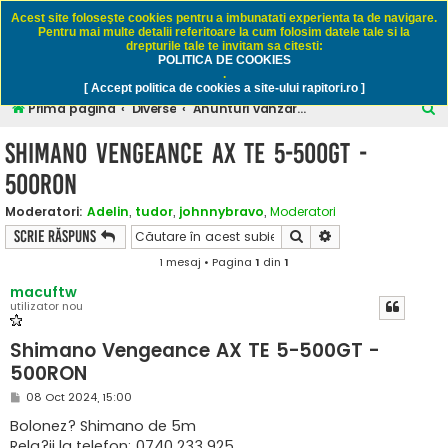
Rapitori.ro - Pescuit sportiv
Acest site foloseşte cookies pentru a imbunatati experienta ta de navigare.
Pentru mai multe detalii referitoare la cum folosim datele tale si la
drepturile tale te invitam sa citesti:
POLITICA DE COOKIES
FAQ
Înregistrare
Autentificare
.
[ Accept politica de cookies a site-ului rapitori.ro ]
C
Prima pagină
Diverse
Anunturi vanzare / cumparare - numai pescuit
ă
Shimano Vengeance AX TE 5-500GT -
u
500RON
t
a
Moderatori:
Adelin
,
tudor
,
johnnybravo
,
Moderatori
Căutare
Căutare avansată
Scrie răspuns
r
1 mesaj • Pagina
1
din
1
e
macuftw
utilizator nou
Shimano Vengeance AX TE 5-500GT -
500RON
M
08 Oct 2024, 15:00
e
s
Bolonez? Shimano de 5m
a
Rela?ii la telefon: 0740 233 925