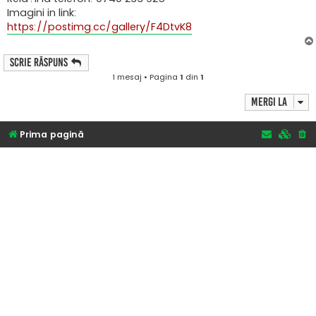
j
Imagini in link:
https://postimg.cc/gallery/F4DtvK8
Scrie răspuns
1 mesaj • Pagina
1
din
1
Mergi la
Prima pagină