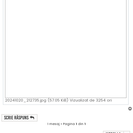
20241020_212735.jpg (57.05 KiB) Vizualizat de 3254 ori
Scrie răspuns
1 mesaj • Pagina
1
din
1