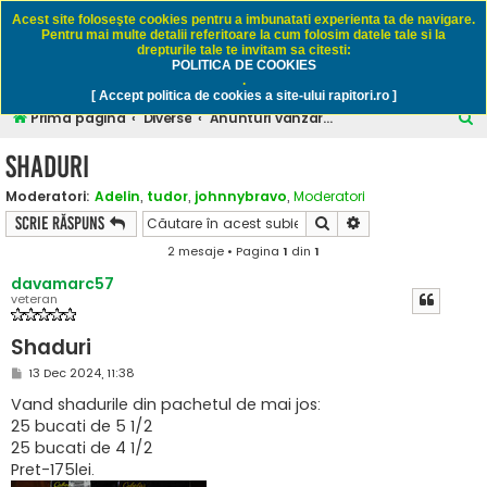
Rapitori.ro - Pescuit sportiv
Acest site foloseşte cookies pentru a imbunatati experienta ta de navigare.
Pentru mai multe detalii referitoare la cum folosim datele tale si la
drepturile tale te invitam sa citesti:
POLITICA DE COOKIES
FAQ
Înregistrare
Autentificare
.
[ Accept politica de cookies a site-ului rapitori.ro ]
C
Prima pagină
Diverse
Anunturi vanzare / cumparare - numai pescuit
ă
Shaduri
u
Moderatori:
Adelin
,
tudor
,
johnnybravo
,
Moderatori
t
Căutare
Căutare avansată
Scrie răspuns
a
2 mesaje • Pagina
1
din
1
r
davamarc57
e
veteran
Shaduri
M
13 Dec 2024, 11:38
e
s
Vand shadurile din pachetul de mai jos:
a
25 bucati de 5 1/2
j
25 bucati de 4 1/2
Pret-175lei.