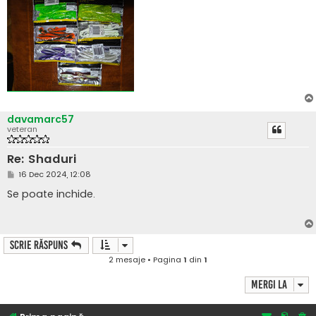
davamarc57
veteran
Re: Shaduri
M
16 Dec 2024, 12:08
e
s
Se poate inchide.
a
j
Scrie răspuns
2 mesaje • Pagina
1
din
1
Mergi la