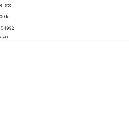
e, etc.
00 lei
654992
TAŞATE