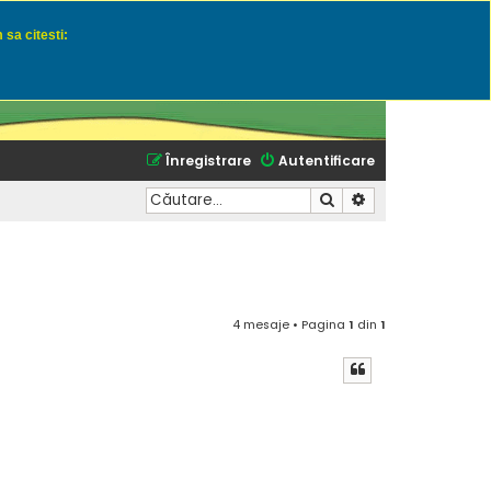
 sa citesti:
u momeli naturale
Înregistrare
Autentificare
Căutare
Căutare avansată
4 mesaje • Pagina
1
din
1