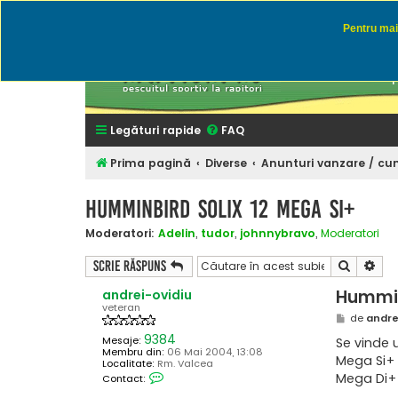
Pentru mai 
Rapitor
Discutii des
Legături rapide
FAQ
Prima pagină
Diverse
Anunturi vanzare / cu
Humminbird SOLIX 12 Mega Si+
Moderatori:
Adelin
,
tudor
,
johnnybravo
,
Moderatori
Căutare
Cău
Scrie răspuns
Hummin
andrei-ovidiu
veteran
M
de
andre
e
9384
s
Mesaje:
Se vinde 
a
Membru din:
06 Mai 2004, 13:08
Mega Si+
j
Localitate:
Rm. Valcea
C
Mega Di+
Contact:
o
n