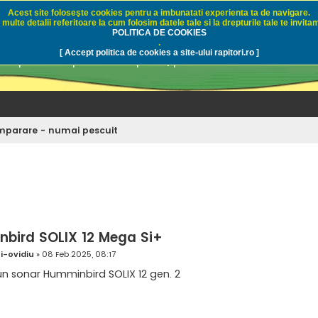
Acest site foloseşte cookies pentru a imbunatati experienta ta de navigare.
multe detalii referitoare la cum folosim datele tale si la drepturile tale te invitam
i.ro - Pescuit sportiv
POLITICA DE COOKIES
.
[ Accept politica de cookies a site-ului rapitori.ro ]
pre pescuit sportiv la rapitori, pescuitul cu naluci sa
mparare - numai pescuit
tare avansată
bird SOLIX 12 Mega Si+
i-ovidiu
»
08 Feb 2025, 08:17
un sonar Humminbird SOLIX 12 gen. 2