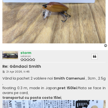
storm
veteran
Re: Gândaci Smith
M
21 Apr 2026, 11:46
e
s
Vând la pachet 2 voblere noi
Smith Camenusi
, 3cm , 2.5g
a
,
j
floating 0.3 m, made in Japan,
pret 150lei
.Plata se face in
avans pe card,
transportul cu posta costa 15lei
,