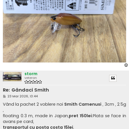
storm
veteran
Re: Gândaci Smith
M
23 Mar 2026, 13:44
e
s
Vând la pachet 2 voblere noi
Smith Camenusi
, 3cm , 2.5g
a
,
j
floating 0.3 m, made in Japan,
pret 150lei
.Plata se face in
avans pe card,
transportul cu posta costa 15lei
,