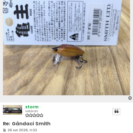
storm
veteran
Re: Gândaci Smith
M
26 Iun 2026, 11:02