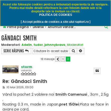
Rapitori.ro - Pescuit sportiv
Acest site foloseşte cookies pentru a imbunatati experienta ta de navigare.
Pentru mai multe detalii referitoare la cum folosim datele tale si la
drepturile tale te invitam sa citesti:
POLITICA DE COOKIES
FAQ
Înregistrare
Autentificare
.
[ Accept politica de cookies a site-ului rapitori.ro ]
C
Prima pagină
Diverse
Anunturi vanzare / cumparare - numai pescuit
ă
Gândaci Smith
u
Moderatori:
Adelin
,
tudor
,
johnnybravo
,
Moderatori
t
Căutare
Căutare avansată
Scrie răspuns
a
r
19 mesaje
1
2
Anterior
e
storm
veteran
Re: Gândaci Smith
M
10 Mar 2026, 09:00
e
s
Vând la pachet 2 voblere noi
Smith Camenusi
, 3cm , 2.5g
a
,
j
floating 0.3 m, made in Japan,
pret 150lei
.Plata se face in
avans pe card,