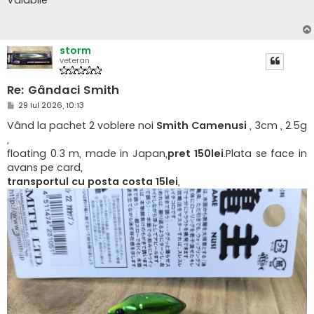
Valabile
a
j
storm
veteran
Re: Gândaci Smith
M
29 Iul 2026, 10:13
e
s
Vând la pachet 2 voblere noi
Smith Camenusi
, 3cm , 2.5g
a
,
j
floating 0.3 m, made in Japan,
pret 150lei
.Plata se face in
avans pe card,
transportul cu posta costa 15lei
,