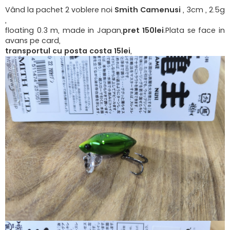
e
s
Vând la pachet 2 voblere noi
Smith Camenusi
, 3cm , 2.5g
a
,
j
floating 0.3 m, made in Japan,
pret 150lei
.Plata se face in
avans pe card,
transportul cu posta costa 15lei
,