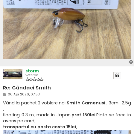
storm
veteran
Re: Gândaci Smith
M
06 Apr 2026, 07:53
e
s
Vând la pachet 2 voblere noi
Smith Camenusi
, 3cm , 2.5g
a
,
j
floating 0.3 m, made in Japan,
pret 150lei
.Plata se face in
avans pe card,
transportul cu posta costa 15lei
,