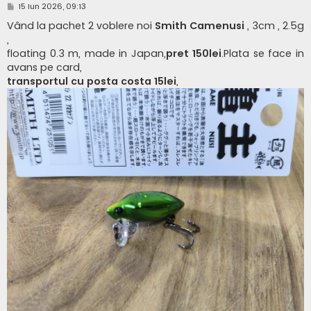
M
15 Iun 2026, 09:13
e
s
Vând la pachet 2 voblere noi
Smith Camenusi
, 3cm , 2.5g
a
,
j
floating 0.3 m, made in Japan,
pret 150lei
.Plata se face in
avans pe card,
transportul cu posta costa 15lei
,