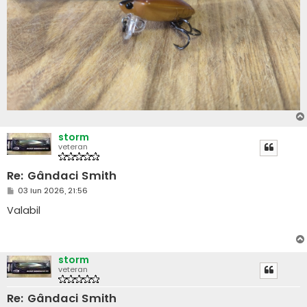
storm
veteran
Re: Gândaci Smith
M
03 Iun 2026, 21:56
e
s
Valabil
a
j
storm
veteran
Re: Gândaci Smith