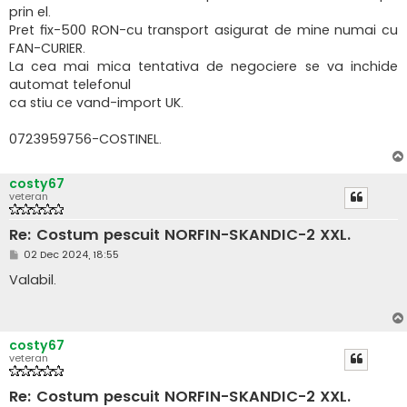
prin el.
Pret fix-500 RON-cu transport asigurat de mine numai cu
FAN-CURIER.
La cea mai mica tentativa de negociere se va inchide
automat telefonul
ca stiu ce vand-import UK.
0723959756-COSTINEL.
costy67
veteran
Re: Costum pescuit NORFIN-SKANDIC-2 XXL.
M
02 Dec 2024, 18:55
e
s
Valabil.
a
j
costy67
veteran
Re: Costum pescuit NORFIN-SKANDIC-2 XXL.