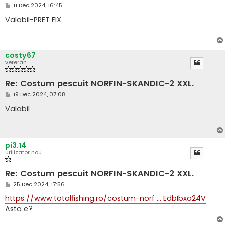
M
11 Dec 2024, 16:45
e
s
Valabil-PRET FIX.
a
j
costy67
veteran
Re: Costum pescuit NORFIN-SKANDIC-2 XXL.
M
19 Dec 2024, 07:08
e
s
Valabil.
a
j
pi3.14
utilizator nou
Re: Costum pescuit NORFIN-SKANDIC-2 XXL.
M
25 Dec 2024, 17:56
e
s
https://www.totalfishing.ro/costum-norf ... EdbIbxa24V
a
Asta e?
j