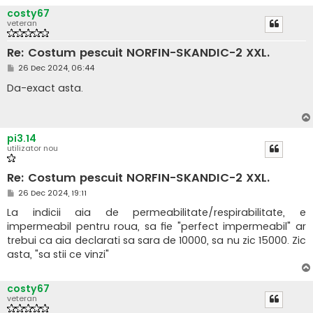
costy67
veteran
Re: Costum pescuit NORFIN-SKANDIC-2 XXL.
M
26 Dec 2024, 06:44
e
s
Da-exact asta.
a
j
pi3.14
utilizator nou
Re: Costum pescuit NORFIN-SKANDIC-2 XXL.
M
26 Dec 2024, 19:11
e
s
La indicii aia de permeabilitate/respirabilitate, e
a
impermeabil pentru roua, sa fie "perfect impermeabil" ar
j
trebui ca aia declarati sa sara de 10000, sa nu zic 15000. Zic
asta, "sa stii ce vinzi"
costy67
veteran