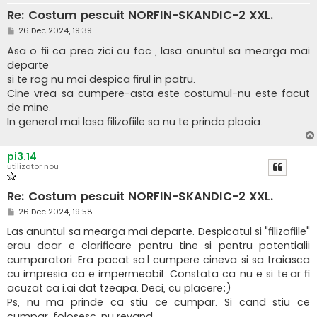
Re: Costum pescuit NORFIN-SKANDIC-2 XXL.
M
26 Dec 2024, 19:39
e
s
Asa o fii ca prea zici cu foc , lasa anuntul sa mearga mai
a
departe
j
si te rog nu mai despica firul in patru.
Cine vrea sa cumpere-asta este costumul-nu este facut
de mine.
In general mai lasa filizofiile sa nu te prinda ploaia.
pi3.14
utilizator nou
Re: Costum pescuit NORFIN-SKANDIC-2 XXL.
M
26 Dec 2024, 19:58
e
s
Las anuntul sa mearga mai departe. Despicatul si "filizofiile"
a
erau doar e clarificare pentru tine si pentru potentialii
j
cumparatori. Era pacat sa.l cumpere cineva si sa traiasca
cu impresia ca e impermeabil. Constata ca nu e si te.ar fi
acuzat ca i.ai dat tzeapa. Deci, cu placere;)
Ps, nu ma prinde ca stiu ce cumpar. Si cand stiu ce
cumpar, folosesc, nu revand.