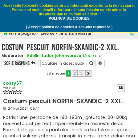
Rapitori.ro - Pescuit sportiv
Acest site foloseşte cookies pentru a imbunatati experienta ta de navigare.
Pentru mai multe detalii referitoare la cum folosim datele tale si la
drepturile tale te invitam sa citesti:
POLITICA DE COOKIES
FAQ
Înregistrare
Autentificare
.
[ Accept politica de cookies a site-ului rapitori.ro ]
C
Prima pagină
Diverse
Anunturi vanzare / cumparare - numai pescuit
ă
Costum pescuit NORFIN-SKANDIC-2 XXL.
u
Moderatori:
Adelin
,
tudor
,
johnnybravo
,
Moderatori
t
Căutare
Căutare avansată
Scrie răspuns
a
r
28 mesaje
1
2
3
Următorul
e
costy67
veteran
Costum pescuit NORFIN-SKANDIC-2 XXL.
M
24 Noi 2024, 08:14
e
s
Potrivit unei persoane de 1,80-1,90m , greutate 100-120kg
a
nou-nefolosit perfect impermeabil-nu fosneste deloc.
j
Format din geaca si pantaloni inalti cu bretele si pieptar
cusaturi vulcanizate-nu transpiri in el-nu trece deloc apa